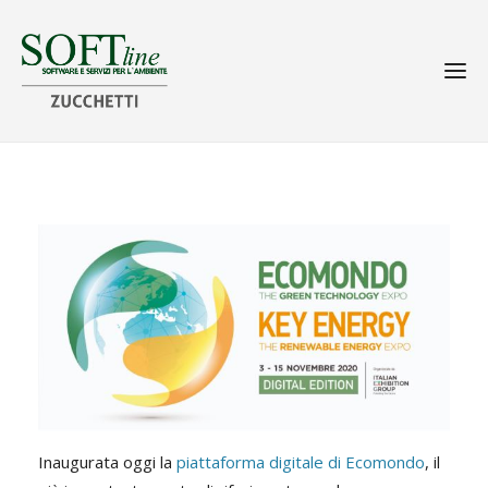
Inaugurata oggi la
piattaforma digitale di Ecomondo
, il