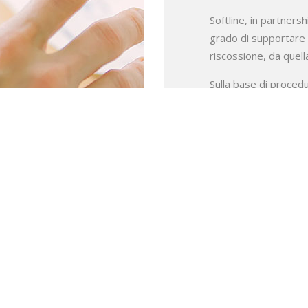
Softline, in partnersh
grado di supportare il
riscossione, da quella
Sulla base di proced
modalità che riducon
attuare le varie fasi:
Emissione avvisi con
del rating del debito
Solleciti “rinforzati” 
di messa in mora)
Ingiunzioni
Comunicazione di soll
544 art.1 legge 228
Comunicazione preve
Iscrizione fermo amm
Indagine stragiudizia