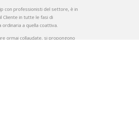
ip con professionisti del settore, è in
 Cliente in tutte le fasi di
 ordinaria a quella coattiva.
ure ormai collaudate, si propongono
o drasticamente tempi e costi per
 o senza raccomandata sulla base
re
(in alternativa ad accertamenti e atti
ecito del debito (
ai sensi del comma
/2012
)
ntiva di fermo amministrativo
inistrativo
le di terzo