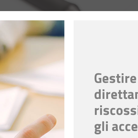
Gestire
diretta
riscoss
gli acc