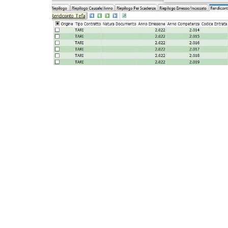
Cosa significa? Che per la TARI
si possono separa
importi TEFA come entrata dell’Ente provinciale c
Il pagamento da parte degli utenti avverrà sempre
direttamente dal
nodo PagoPA
sulla base dell’En
Da questo momento, i clienti che vorranno attivar
servizio PagoPA, recuperare il conto corrente e il c
direttamente sul proprio portale di PagoPA e su
W
La rendicontazione avverrà in maniera trasp
pagata ma un incasso relativo alla sola component
registrazione contabile TEFA a chiusura della c