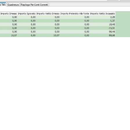
re gli importi
TARI, come entrata dell’Ente che la emette, e gli
ompetente territorialmente.
 con un’unica operazione ma i versamenti verso gli Enti verranno 
te beneficiario impostato sul portale.
e questa modalità dovranno censire il servizio TEFA come nuovo
odice fiscale della provincia su cui destinare la TEFA e impostarli
intarif
.
arente
e non produrrà più un incasso totale a chiusura della scade
e TARI di competenza dell’Ente con relativa chiusura contabile e 
omponente TEFA corrispondente emessa.