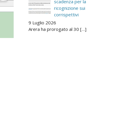
scadenza per la
ricognizione sui
corrispettivi
9 Luglio 2026
Arera ha prorogato al 30
[…]
Raccolta dati ARERA sui
corrispettivi rifiuti
2024-2025
5 Giugno 2026
I gestori che svolgono
[…]
gestiti
TICSER e gestione
aggregata della Tari in
Valle d’Aosta
14 Maggio 2026
nza
Il convegno organizzato il 13
[…]
una
Il nuovo modello della