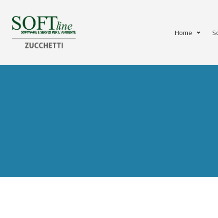
Home
S