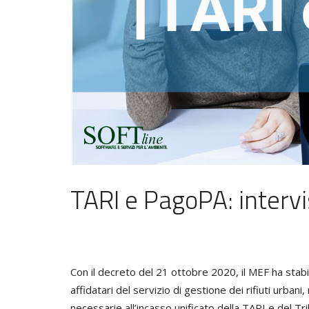
TARI e PagoPA: interv
Con il decreto del 21 ottobre 2020, il MEF ha stab
affidatari del servizio di gestione dei rifiuti urban
necessarie all’incasso unificato della TARI e del 