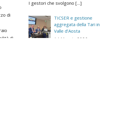
I gestori che svolgono
[…]
o
zzo di
TICSER e gestione
aggregata della Tari in
raio
Valle d’Aosta
lità di
14 Maggio 2026
Il convegno organizzato il 13
[…]
Il nuovo modello della
tariffa rifiuti in Valle
d’Aosta
11 Maggio 2026
Il CELVA, Consorzio degli
[…]
Gestione di tutto il ciclo
integrato dei rifiuti
Ci rivolgiamo alle Pubbliche