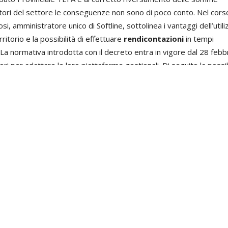
atori del settore le conseguenze non sono di poco conto. Nel cors
, amministratore unico di Softline, sottolinea i vantaggi dell’utili
rritorio e la possibilità di effettuare
rendicontazioni
in tempi
La normativa introdotta con il decreto entra in vigore dal 28 febb
i per adattare le loro piattaforme gestionali. Di seguito la possibi
sua interezza.