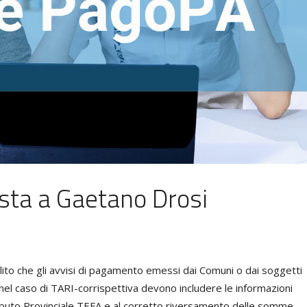
ista a Gaetano Drosi
ilito che gli avvisi di pagamento emessi dai Comuni o dai soggetti
i, nel caso di TARI-corrispettiva devono includere le informazioni
Tributo Provinciale TEFA e al corretto riversamento delle somme