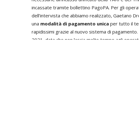
incassate tramite bollettino PagoPA. Per gli oper
dell’intervista che abbiamo realizzato, Gaetano Drosi
una
modalità di pagamento unica
per tutto il te
rapidissimi grazie al nuovo sistema di pagamento. 
2021, data che non lascia molto tempo agli operator
ascoltare e visualizzare l’intervento di Drosi nella 