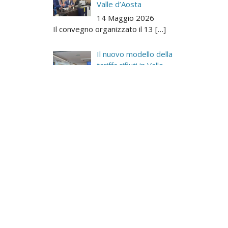
Valle d’Aosta
14 Maggio 2026
Il convegno organizzato il 13
[…]
Il nuovo modello della
tariffa rifiuti in Valle
d’Aosta
11 Maggio 2026
Il CELVA, Consorzio degli
[…]
Softline al Green Med
2026
8 Maggio 2026
Dal 27 al 29 maggio
saremo al
[…]
Gestione di tutto il ciclo
integrato dei rifiuti