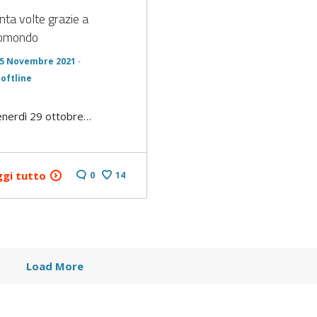
nta volte grazie a
omondo
5 Novembre 2021
-
softline
nerdì 29 ottobre…
ggi tutto
0
14
Load More