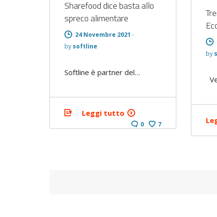
Sharefood dice basta allo
Tre
spreco alimentare
Ec
24 Novembre 2021
-
by
softline
by
Softline è partner del…
Ve
Leggi tutto
Le
0
7